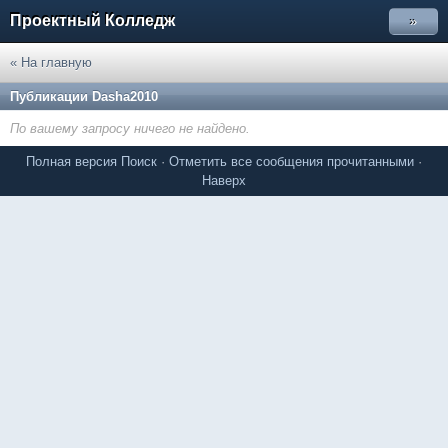
Проектный Колледж
»
« На главную
Публикации Dasha2010
По вашему запросу ничего не найдено.
Полная версия
Поиск
·
Отметить все сообщения прочитанными
·
Наверх