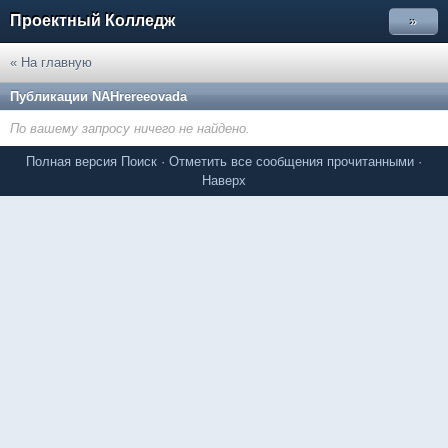
Проектный Колледж
»
« На главную
Публикации NAHrereeovada
По вашему запросу ничего не найдено.
Полная версия
Поиск
·
Отметить все сообщения прочитанными
·
Наверх