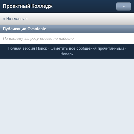
Проектный Колледж
»
« На главную
Публикации Ovaniabic
По вашему запросу ничего не найдено.
Полная версия
Поиск
·
Отметить все сообщения прочитанными
·
Наверх