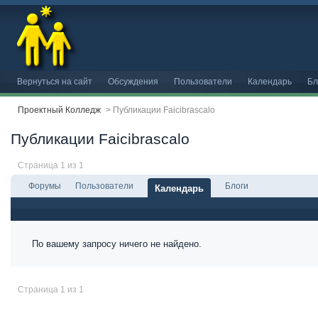
Вернуться на сайт
Обсуждения
Пользователи
Календарь
Бл
Проектный Колледж
>
Публикации Faicibrascalo
Публикации Faicibrascalo
Страница 1 из 1
Форумы
Пользователи
Блоги
Календарь
По вашему запросу ничего не найдено.
Страница 1 из 1