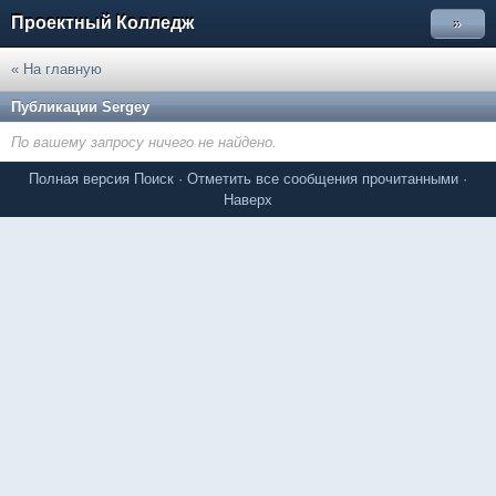
Проектный Колледж
»
« На главную
Публикации Sergey
По вашему запросу ничего не найдено.
Полная версия
Поиск
·
Отметить все сообщения прочитанными
·
Наверх