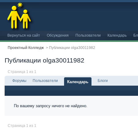
Вернуться на сайт
Обсуждения
Пользователи
Календарь
Бл
Проектный Колледж
>
Публикации olga30011982
Публикации olga30011982
Страница 1 из 1
Форумы
Пользователи
Блоги
Календарь
По вашему запросу ничего не найдено.
Страница 1 из 1