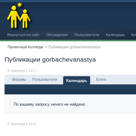
Вернуться на сайт
Обсуждения
Пользователи
Календарь
Бл
Проектный Колледж
>
Публикации gorbachevanastya
Публикации gorbachevanastya
Страница 1 из 1
Форумы
Пользователи
Блоги
Календарь
По вашему запросу ничего не найдено.
Страница 1 из 1