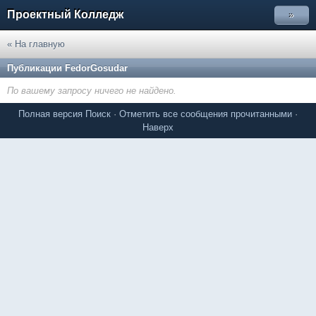
Проектный Колледж
»
« На главную
Публикации FedorGosudar
По вашему запросу ничего не найдено.
Полная версия
Поиск
·
Отметить все сообщения прочитанными
·
Наверх