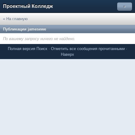
Проектный Колледж
»
« На главную
Публикации jamesewe
По вашему запросу ничего не найдено.
Полная версия
Поиск
·
Отметить все сообщения прочитанными
·
Наверх