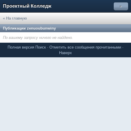
Проектный Колледж
»
« На главную
Публикации zenuoubunwiny
По вашему запросу ничего не найдено.
Полная версия
Поиск
·
Отметить все сообщения прочитанными
·
Наверх