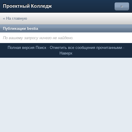
Проектный Колледж
»
« На главную
Публикации bestia
По вашему запросу ничего не найдено.
Полная версия
Поиск
·
Отметить все сообщения прочитанными
·
Наверх