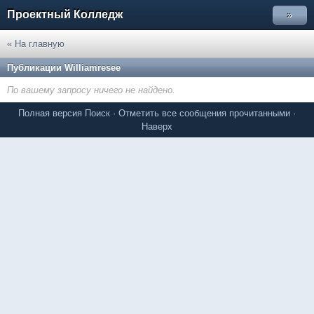
Проектный Колледж
»
« На главную
Публикации Williamresee
По вашему запросу ничего не найдено.
Полная версия
Поиск
·
Отметить все сообщения прочитанными
·
Наверх