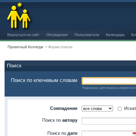
Вернуться на сайт
Обсуждения
Пользователи
Календарь
Бл
Проектный Колледж
>
Форма поиска
Поиск
Поиск по ключевым словам
Подсказка: для поиска словосочет
Совпадение
Искать
Поиск по
автору
Поиск по
дате