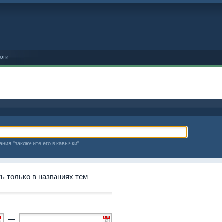
оги
ания "заключите его в кавычки"
 только в названиях тем
—