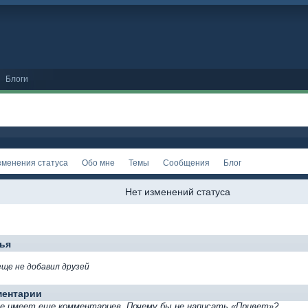
Блоги
зменения статуса
Обо мне
Темы
Сообщения
Блог
Нет изменений статуса
ья
еще не добавил друзей
ментарии
е имеет еще комментариев. Почему бы не написать «Привет»?