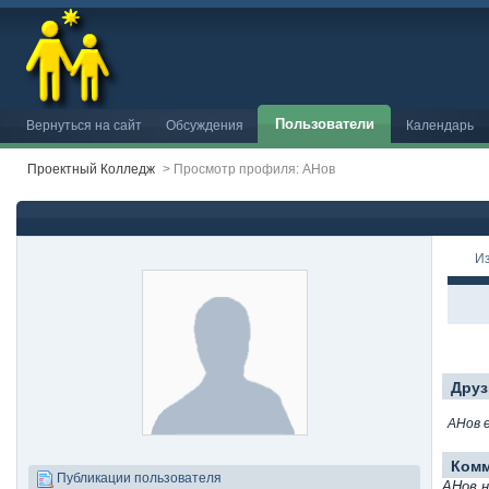
Пользователи
Вернуться на сайт
Обсуждения
Календарь
Проектный Колледж
>
Просмотр профиля: АНов
И
Друз
АНов 
Ком
Публикации пользователя
АНов н