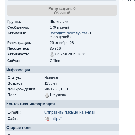
Репутация: 0
Обычный
Группа:
Школьники
Сообщений:
1 (0 в день)
Активен в:
Заходите пожалуйста
(1
сообщений)
Регистрация:
26 октября 08
Просмотров:
35 816
Активность:
04 ноя 2015 16:35
Сейчас:
Offline
Информация
Статус:
Новичок
Возраст:
115 лет
День рождения:
Июнь 31, 1911
Пол:
Не указал
Контактная информация
E-mail:
Отправить письмо на e-mail
Сайт:
http://
Старые поля