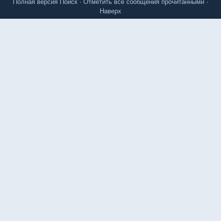
Полная версия
Поиск
·
Отметить все сообщения прочитанными
·
Наверх