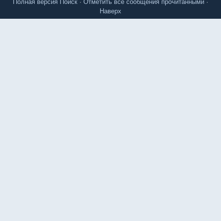
Полная версия
Поиск
·
Отметить все сообщения прочитанными
·
Наверх