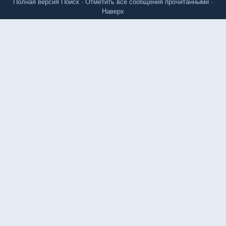
Полная версия
Поиск
·
Отметить все сообщения прочитанными
·
Наверх