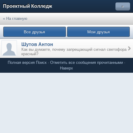
Проектный Колледж
»
« На главную
Все друзья
Мои друзья
Шутов Антон
Как вы думаете, почему запрещающий сигнал светофора
красный?
Полная версия
Поиск
·
Отметить все сообщения прочитанными
·
Наверх