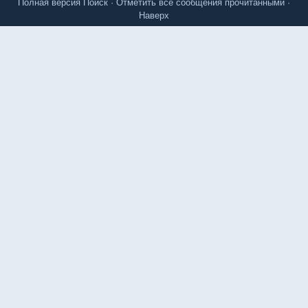
Полная версия
Поиск
·
Отметить все сообщения прочитанными
·
Наверх