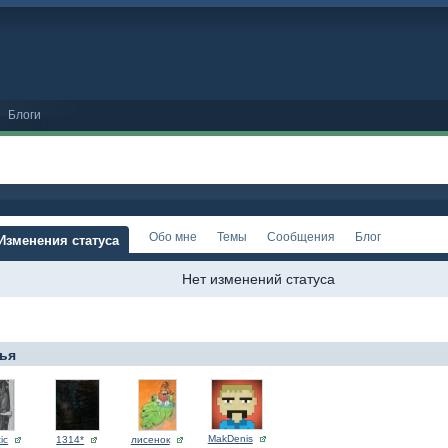
Блоги
Обо мне
Темы
Сообщения
Блог
Изменения статуса
Нет изменений статуса
ья
MakDenis
ic
1314*
лисенок