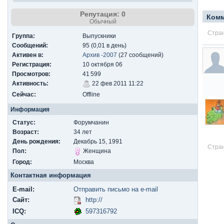
Репутация: 0
Ком
Обычный
Стран
Группа:
Выпускники
Сообщений:
95 (0,01 в день)
Активен в:
Архив -2007
(27 сообщений)
Регистрация:
10 октября 06
Просмотров:
41 599
Активность:
22 фев 2011 11:22
Сейчас:
Offline
Информация
Статус:
Форумчанин
Возраст:
34 лет
День рождения:
Декабрь 15, 1991
Стран
Пол:
Женщина
Город:
Москва
Контактная информация
E-mail:
Отправить письмо на e-mail
Сайт:
http://
ICQ:
597316792