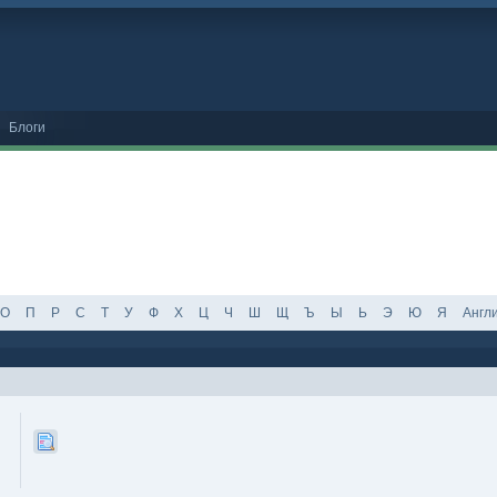
Блоги
О
П
Р
С
Т
У
Ф
Х
Ц
Ч
Ш
Щ
Ъ
Ы
Ь
Э
Ю
Я
Англ