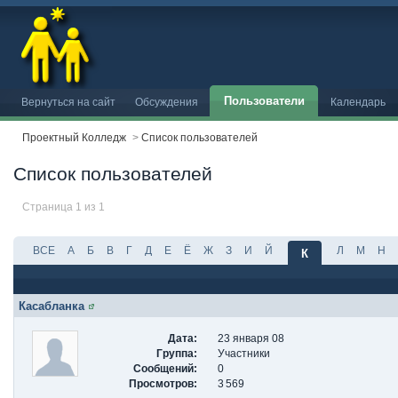
Пользователи
Вернуться на сайт
Обсуждения
Календарь
Проектный Колледж
>
Список пользователей
Список пользователей
Страница 1 из 1
ВСЕ
А
Б
В
Г
Д
Е
Ё
Ж
З
И
Й
Л
М
Н
К
Касабланка
Дата:
23 января 08
Группа:
Участники
Сообщений:
0
Просмотров:
3 569