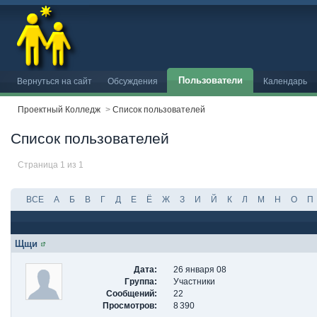
Пользователи
Вернуться на сайт
Обсуждения
Календарь
Проектный Колледж
>
Список пользователей
Список пользователей
Страница 1 из 1
ВСЕ
А
Б
В
Г
Д
Е
Ё
Ж
З
И
Й
К
Л
М
Н
О
П
Щщи
Дата:
26 января 08
Группа:
Участники
Сообщений:
22
Просмотров:
8 390