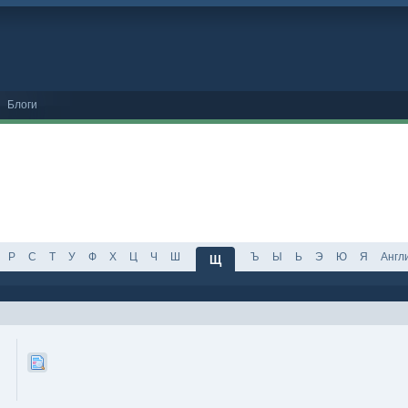
Блоги
Р
С
Т
У
Ф
Х
Ц
Ч
Ш
Ъ
Ы
Ь
Э
Ю
Я
Англ
Щ