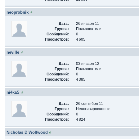
neoprobnik
Дата:
26 января 11
Группа:
Пользователи
Сообщений:
0
Просмотров:
4 605
neville
Дата:
03 января 12
Группа:
Пользователи
Сообщений:
0
Просмотров:
4 385
ni4kaS
Дата:
26 сентября 11
Группа:
Неактивированные
Сообщений:
0
Просмотров:
4 824
Nicholas D Wolfwood