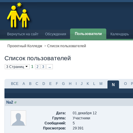
Пользователи
Вернуться на сайт
Обсуждения
Календарь
Проектный Колледж
>
Список пользователей
Список пользователей
1
3 Страниц
2
3
→
ВСЕ
A
B
C
D
E
F
G
H
I
J
K
L
M
O
N
Na2
Дата:
01 декабря 12
Группа:
Участники
Сообщений:
5
Просмотров:
29 391