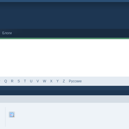
Блоги
P
Q
R
S
T
U
V
W
X
Y
Z
Русские