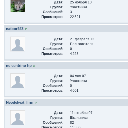
Дата:
25 ноября 10
Группа:
Участники
Сообщений:
3
Просмотров:
22 521
natbor923
Дата:
21 февраля 12
Группа:
Пользователи
Сообщений:
0
Просмотров:
4 253
nc-centrino-hp
Дата:
04 мая 07
Группа:
Участники
Сообщений:
0
Просмотров:
4 001
Neodekvat_firm
Дата:
11 октября 07
Группа:
Школьники
Сообщений:
82
Просмотров:
11 550