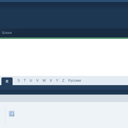
Блоги
S
T
U
V
W
X
Y
Z
Русские
R