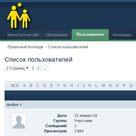
Пользователи
Вернуться на сайт
Обсуждения
Календарь
Проектный Колледж
>
Список пользователей
Список пользователей
1
2 Страниц
2
→
ВСЕ
A
B
C
D
E
F
G
H
I
J
K
L
M
N
O
P
Q
ra-don
Дата:
12 января 18
Группа:
Участники
Сообщений:
1
Просмотров:
2 884