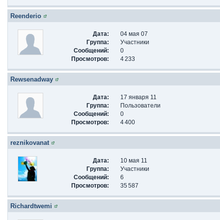
Reenderio
Дата:
04 мая 07
Группа:
Участники
Сообщений:
0
Просмотров:
4 233
Rewsenadway
Дата:
17 января 11
Группа:
Пользователи
Сообщений:
0
Просмотров:
4 400
reznikovanat
Дата:
10 мая 11
Группа:
Участники
Сообщений:
6
Просмотров:
35 587
Richardtwemi