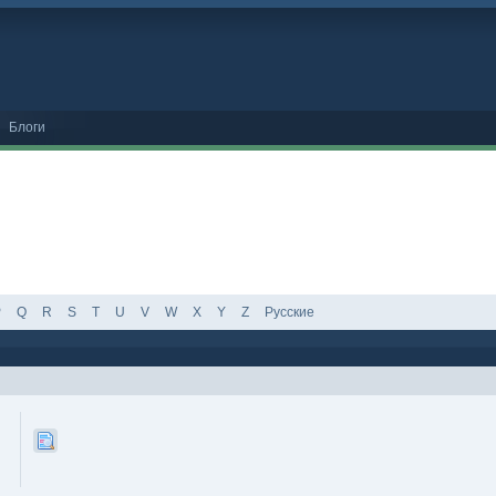
Блоги
P
Q
R
S
T
U
V
W
X
Y
Z
Русские