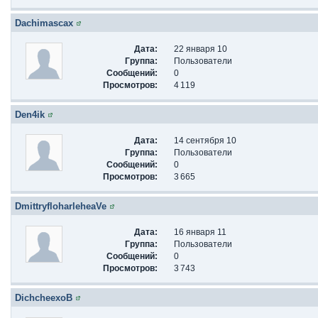
Dachimascax
Дата:
22 января 10
Группа:
Пользователи
Сообщений:
0
Просмотров:
4 119
Den4ik
Дата:
14 сентября 10
Группа:
Пользователи
Сообщений:
0
Просмотров:
3 665
DmittryfloharleheaVe
Дата:
16 января 11
Группа:
Пользователи
Сообщений:
0
Просмотров:
3 743
DichcheexoB