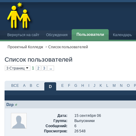
Пользователи
Вернуться на сайт
Обсуждения
Календарь
Проектный Колледж
>
Список пользователей
Список пользователей
1
3 Страниц
2
3
→
ВСЕ
A
B
C
E
F
G
H
I
J
K
L
M
N
O
D
Dzp
Дата:
15 сентября 06
Группа:
Выпускники
Сообщений:
6
Просмотров:
26 548