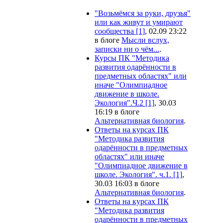
"Возьмёмся за руки, друзья"
или как живут и умирают
сообщества [1]
, 02.09 23:22
в блоге
Мысли вслух,
записки ни о чём...
.
Курсы ПК "Методика
развития одарённости в
предметных областях" или
иначе "Олимпиадное
движение в школе.
Экология".Ч.2 [1]
, 30.03
16:19 в блоге
Альтернативная биология
.
Ответы на курсах ПК
"Методика развития
одарённости в предметных
областях" или иначе
"Олимпиадное движение в
школе. Экология". ч.1. [1]
,
30.03 16:03 в блоге
Альтернативная биология
.
Ответы на курсах ПК
"Методика развития
одарённости в предметных