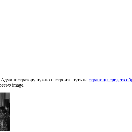
. Администратору нужно настроить путь на
страницы средств об
ревью
image.