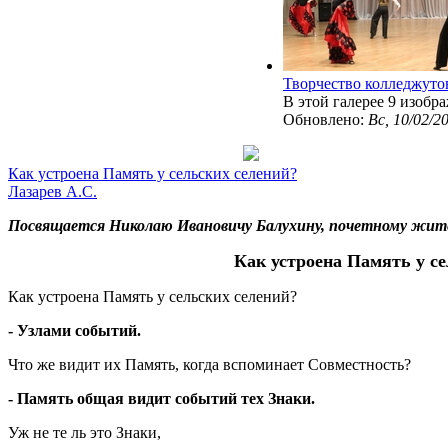
Творчество колледжуто
В этой галерее 9 изобр
Обновлено:
Вс, 10/02/2
Как устроена Память у сельских селений?
Лазарев А.С.
Посвящается Николаю Ивановичу Балухину, почетному жите
Как устроена Память у се
Как устроена Память у сельских селений?
- Узлами событий.
Что же видит их Память, когда вспоминает Совместность?
- Память общая видит событий тех Знаки.
Уж не те ль это Знаки,