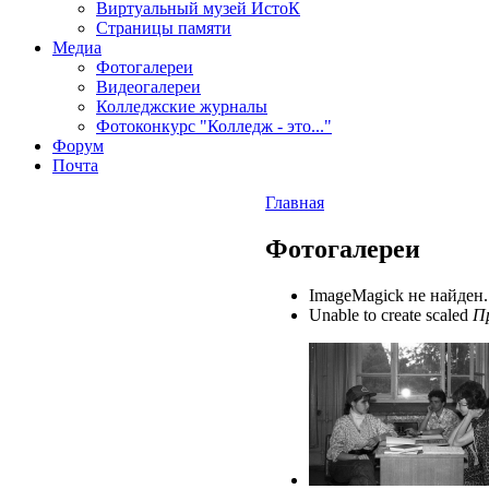
Виртуальный музей ИстоК
Страницы памяти
Медиа
Фотогалереи
Видеогалереи
Колледжские журналы
Фотоконкурс "Колледж - это..."
Форум
Почта
Главная
Фотогалереи
ImageMagick не найден
Unable to create scaled
П