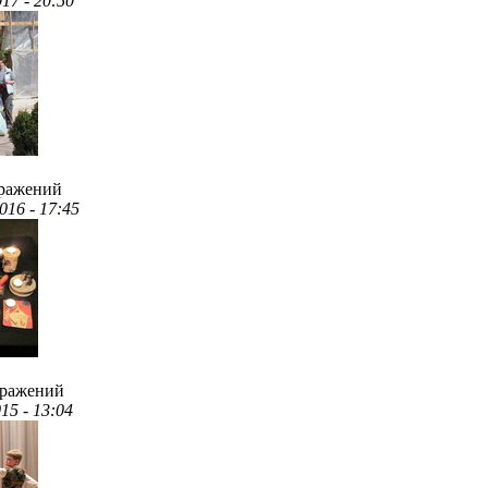
017 - 20:50
бражений
016 - 17:45
бражений
015 - 13:04