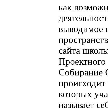
как возмож
деятельнос
выводимое в
пространств
сайта школ
Проектного
Собирание 
происходит 
которых уча
называет се