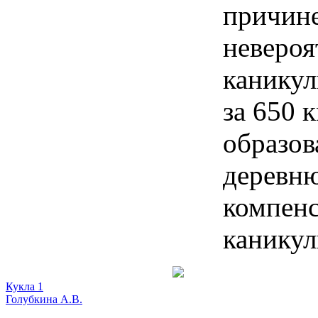
причин
невероя
каникул
за 650 
образов
деревн
компенс
каникул
Кукла 1
Голубкина А.В.