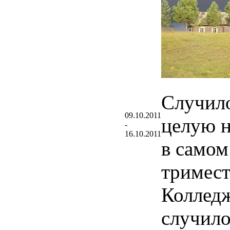
Случило
09.10.2011
целую н
-
16.10.2011
в самом
тримест
Колледж
случило