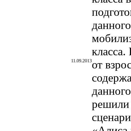
подгото
данного
мобилиз
класса.
11.09.2013
от взро
содержа
данного
решили 
сценари
«Алиса 