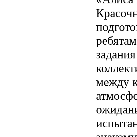
Красоч
подгот
ребятам
задания
коллект
между к
атмосфе
ожидани
испытан
знакоми