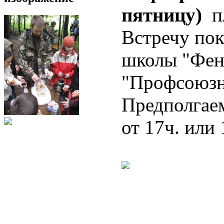
пятницу)
пл
Встречу пок
школы "Фен
"Профсоюзна
Предполгае
от 17ч. или 