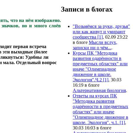
Записи в блогах
ять, что на нём изображено.
 значков, но и много слоёв
"Возьмёмся за руки, друзья"
или как живут и умирают
сообщества [1]
, 02.09 23:22
в блоге
Мысли вслух,
оходит первая встреча
записки ни о чём...
.
в эти выходные (более
Курсы ПК "Методика
кликнуться: Удобны ли
развития одарённости в
чи мала. Отдельный вопрос
предметных областях" или
иначе "Олимпиадное
движение в школе.
Экология".Ч.2 [1]
, 30.03
16:19 в блоге
Альтернативная биология
.
Ответы на курсах ПК
"Методика развития
одарённости в предметных
областях" или иначе
"Олимпиадное движение в
школе. Экология". ч.1. [1]
,
30.03 16:03 в блоге