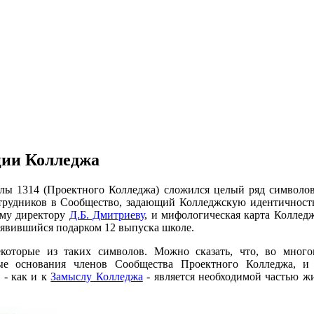
ции Колледжа
олы 1314 (Проектного Колледжа) сложился целый ряд символо
трудников в Сообщество, задающий Колледжскую идентичность
ому директору
Д.Б. Дмитриеву
, и мифологическая карта Коллед
 явившийся подарком 12 выпуска школе.
екоторые из таких символов. Можно сказать, что, во мног
ые основания членов Сообщества Проектного Колледжа, и 
 - как и к
Замыслу Колледжа
- является необходимой частью ж