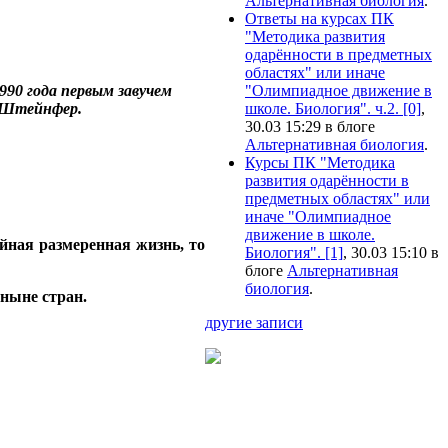
Альтернативная биология
.
Ответы на курсах ПК
"Методика развития
одарённости в предметных
областях" или иначе
90 года первым завучем
"Олимпиадное движение в
Б.Штейнфер.
школе. Биология". ч.2. [0]
,
30.03 15:29 в блоге
Альтернативная биология
.
Курсы ПК "Методика
развития одарённости в
предметных областях" или
иначе "Олимпиадное
движение в школе.
йная размеренная жизнь, то
Биология". [1]
, 30.03 15:10 в
блоге
Альтернативная
биология
.
ныне стран.
другие записи