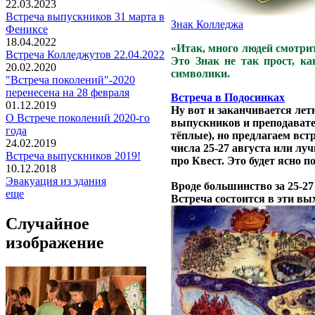
22.03.2023
Встреча выпускников 31 марта в
Знак Колледжа
Фениксе
18.04.2022
«
Итак, много людей смотрит
Встреча Колледжутов 22.04.2022
Это Знак не так прост, ка
20.02.2020
символики.
"Встреча поколений"-2020
перенесена на 28 февраля
Встреча в Подосинках
01.12.2019
Ну вот и заканчивается лет
О Встрече поколений 2020-го
выпускников и преподавател
года
тёплые), но предлагаем вст
24.02.2019
числа 25-27 августа или лу
Встреча выпускников 2019!
про Квест. Это будет ясно 
10.12.2018
Эвакуация из здания
Вроде большинство за 25-27
еще
Встреча состоится в эти вы
Случайное
изображение