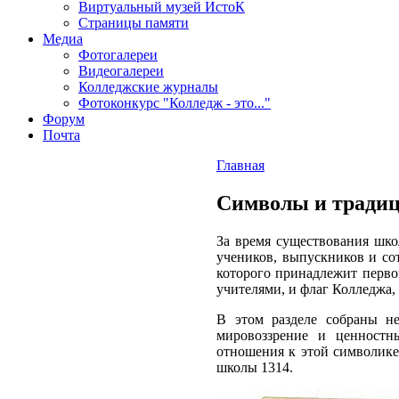
Виртуальный музей ИстоК
Страницы памяти
Медиа
Фотогалереи
Видеогалереи
Колледжские журналы
Фотоконкурс "Колледж - это..."
Форум
Почта
Главная
Символы и тради
За время существования шк
учеников, выпускников и со
которого принадлежит перв
учителями, и флаг Колледжа,
В этом разделе собраны н
мировоззрение и ценностн
отношения к этой символике
школы 1314.