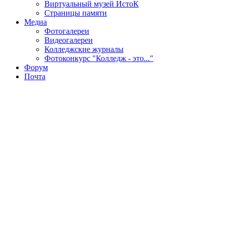
Виртуальный музей ИстоК
Страницы памяти
Медиа
Фотогалереи
Видеогалереи
Колледжские журналы
Фотоконкурс "Колледж - это..."
Форум
Почта