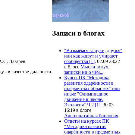
Записи в блогах
"Возьмёмся за руки, друзья"
или как живут и умирают
А.С. Лазарев.
сообщества [1]
, 02.09 23:22
в блоге
Мысли вслух,
у - в качестве диагноста.
записки ни о чём...
.
Курсы ПК "Методика
развития одарённости в
предметных областях" или
иначе "Олимпиадное
движение в школе.
Экология".Ч.2 [1]
, 30.03
16:19 в блоге
Альтернативная биология
.
Ответы на курсах ПК
"Методика развития
одарённости в предметных