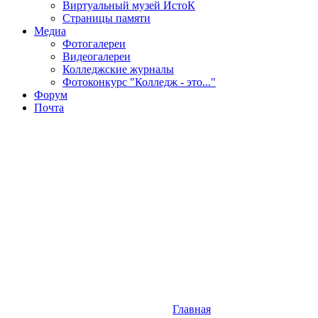
Виртуальный музей ИстоК
Страницы памяти
Медиа
Фотогалереи
Видеогалереи
Колледжские журналы
Фотоконкурс "Колледж - это..."
Форум
Почта
Главная