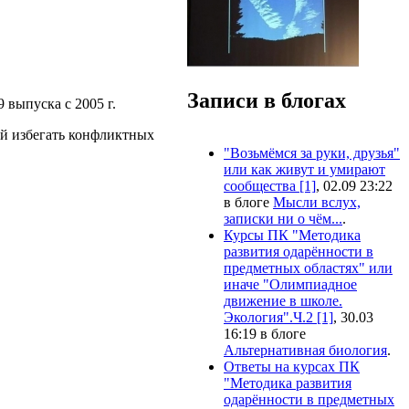
Записи в блогах
19 выпуска с
2005
г.
й избегать конфликтных
"Возьмёмся за руки, друзья"
или как живут и умирают
сообщества [1]
, 02.09 23:22
в блоге
Мысли вслух,
записки ни о чём...
.
Курсы ПК "Методика
развития одарённости в
предметных областях" или
иначе "Олимпиадное
движение в школе.
Экология".Ч.2 [1]
, 30.03
16:19 в блоге
Альтернативная биология
.
Ответы на курсах ПК
"Методика развития
одарённости в предметных