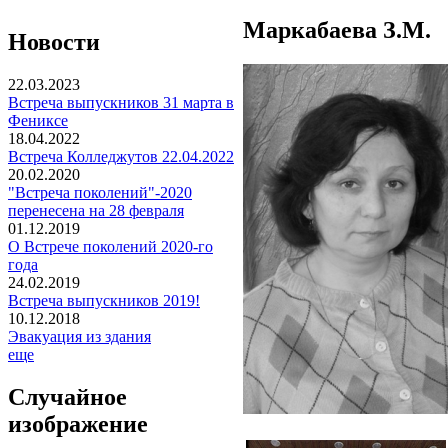
Маркабаева З.М.
Новости
22.03.2023
Встреча выпускников 31 марта в
Фениксе
18.04.2022
Встреча Колледжутов 22.04.2022
20.02.2020
"Встреча поколений"-2020
перенесена на 28 февраля
01.12.2019
О Встрече поколений 2020-го
года
24.02.2019
Встреча выпускников 2019!
10.12.2018
Эвакуация из здания
еще
Случайное
изображение