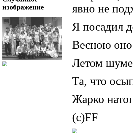
явно не подх
изображение
Я посадил д
Весною оно 
Летом шумел
Та, что осы
Жарко натоп
(c)FF