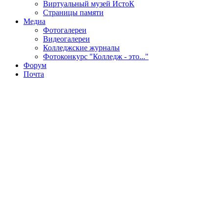
Виртуальный музей ИстоК
Страницы памяти
Медиа
Фотогалереи
Видеогалереи
Колледжские журналы
Фотоконкурс "Колледж - это..."
Форум
Почта