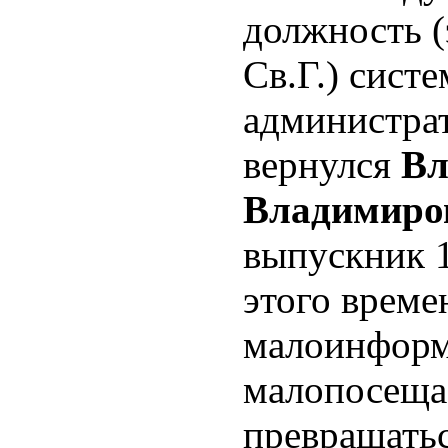
должность (
Св.Г.) сист
администрат
вернулся
Вл
Владимиро
выпускник 1
этого време
малоинформ
малопосеща
превращатьс