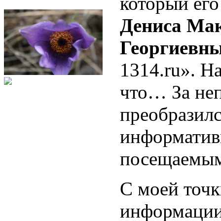
который его
Дениса Ма
Георгиевн
1314.ru». Н
что… За неп
преобразилс
информатив
посещаемы
С моей точк
информации 