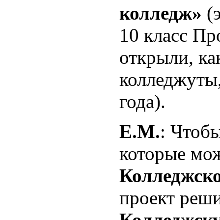
колледж»
(
10 класс Пр
открыли, ка
колледжуты,
года).
Е.М.
: Чтобы
которые мо
Колледжско
проект реши
Колледжску