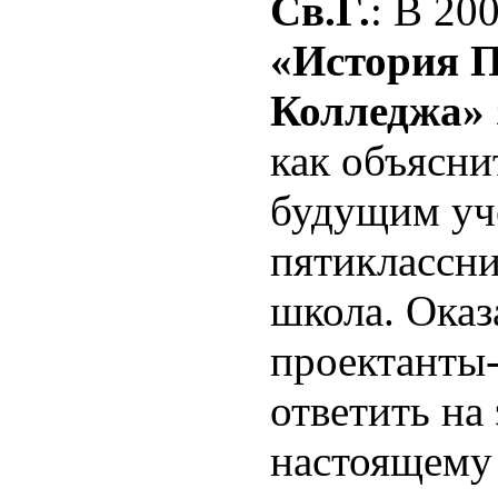
Св.Г.
: В 20
«История П
Колледжа»
как объясни
будущим уч
пятиклассни
школа. Оказ
проектанты
ответить на
настоящему 