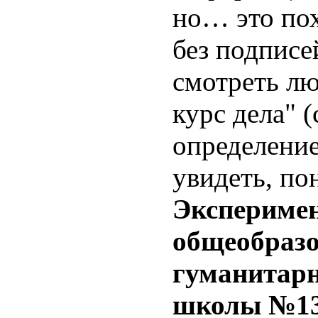
но… это по
без подписе
смотреть лю
курс дела" 
определени
увидеть, по
Экспериме
общеобраз
гуманитарн
школы №13