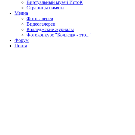
Виртуальный музей ИстоК
Страницы памяти
Медиа
Фотогалереи
Видеогалереи
Колледжские журналы
Фотоконкурс "Колледж - это..."
Форум
Почта