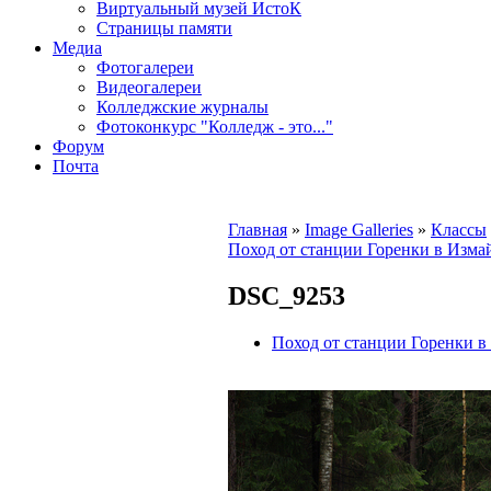
Виртуальный музей ИстоК
Страницы памяти
Медиа
Фотогалереи
Видеогалереи
Колледжские журналы
Фотоконкурс "Колледж - это..."
Форум
Почта
Главная
»
Image Galleries
»
Классы
Поход от станции Горенки в Измай
DSC_9253
Поход от станции Горенки в 