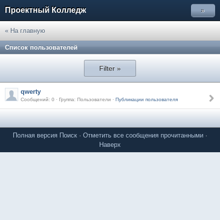
Проектный Колледж
»
« На главную
Список пользователей
Filter »
qwerty
Сообщений: 0 · Группа: Пользователи ·
Публикации пользователя
Полная версия
Поиск
·
Отметить все сообщения прочитанными
·
Наверх